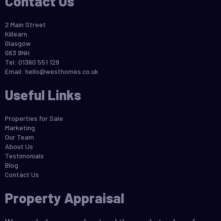
Contact Us
2 Main Street
Killearn
Glasgow
G63 9NH
Tel: 01360 551 129
Email:
hello@westhomes.co.uk
Useful Links
Properties for Sale
Marketing
Our Team
About Us
Testimonials
Blog
Contact Us
Property Appraisal